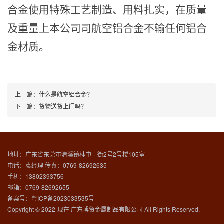
合金使用特殊工艺制造、用料扎实，在质量
及重量上本公司司航空铝合金不输任何铝合
金材质。
上一篇：
什么是航空铝合金？
下一篇：
货物送货上门吗？
地址：广东省东莞市清溪镇林中一街2号2号楼105室
电话：袁经理 传真：0769-82692635
手机：13802393756
邮箱：0769-82692655
备案号：
粤ICP备2023033535号
Copyright © 2022-现在 广东博贸金属制品有限公司 All Rights Reserved.