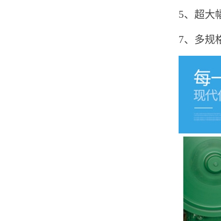
5、超
7、多