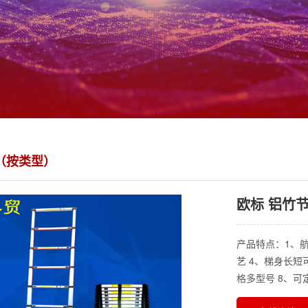
（按类型）
欧标 铝竹
产品特点：1、
艺 4、梯身长短
格多型号 8、可