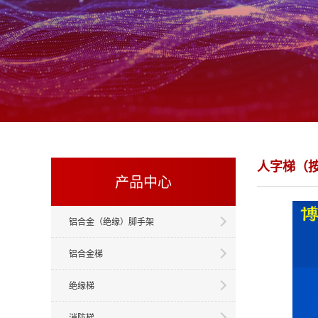
人字梯（
产品中心
铝合金（绝缘）脚手架
铝合金梯
绝缘梯
消防梯