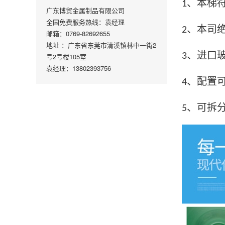
、本梯
1
广东博贸金属制品有限公司
全国免费服务热线：袁经理
、本司
2
邮箱：0769-82692655
地址 ：广东省东莞市清溪镇林中一街2
、进口
3
号2号楼105室
袁经理：13802393756
、配置
4
、可拆
5