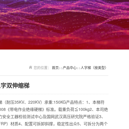
您的位置：
首页
>>
产品中心
>>
人字梯（按类型）
人字双伸缩梯
（耐压35KV、220KV）承重:150KG产品特点：1、本梯符
0-2008《带电作业绝缘硬梯》标准。载重负荷≦100kg2、本司绝
力安全工器检验测试中心及国网武汉高压研究院严格验证3、
FRP）材质4、配置可拆卸斜撑，稳定性出众5、可拆分为两个