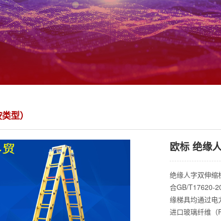
按类型）
欧标 绝缘
绝缘人字双伸缩梯
合GB/T1762
缘梯具均通过电
进口玻璃纤维（