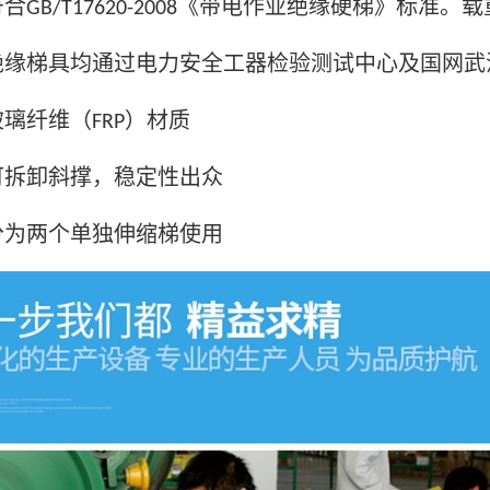
符合
《带电作业绝缘硬梯》标准。载
GB/T17620-2008
绝缘梯具均通过电力安全工器检验测试中心及国网武
玻璃纤维（
）材质
FRP
可拆卸斜撑，稳定性出众
分为两个单独伸缩梯使用