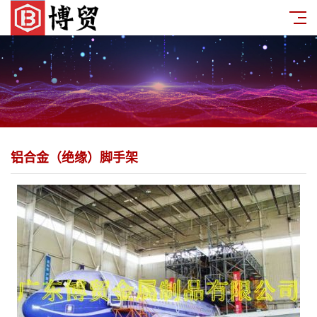
铝合金（绝缘）脚手架