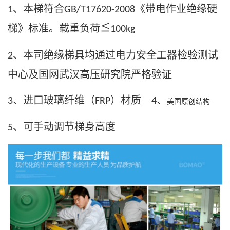
、本梯符合
《带电作业绝缘硬
1
GB/T17620-2008
梯》标准。载重负荷≦
100kg
、本司绝缘梯具均通过电力安全工器检验测试
2
中心及国网武汉高压研究院严格验证
、进口玻璃纤维（
）材质
、
3
FRP
4
美国原创结构
、可手动调节梯身高度
5