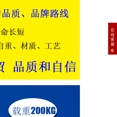
在
线
客
服