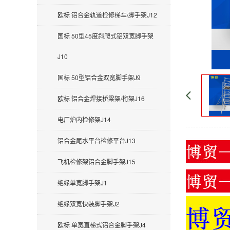
欧标 铝合金轨道检修梯车/脚手架J12
国标 50型45度斜爬式铝双宽脚手架
J10
国标 50型铝合金双宽脚手架J9
欧标 铝合金焊接桥梁架/桁架J16
电厂炉内检修架J14
铝合金尾水平台检修平台J13
飞机检修架铝合金脚手架J15
绝缘单宽脚手架J1
绝缘双宽快装脚手架J2
欧标 单宽直梯式铝合金脚手架J4