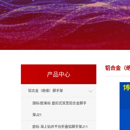
铝合金（
产品中心
铝合金（绝缘）脚手架
国标/欧美标 盘扣式双宽铝合金脚手
架J21
欧标 海上钻井平台折叠铝脚手架J11