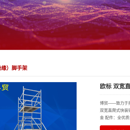
绝缘）脚手架
欧标 双宽
博贸——致力于
双宽直爬式快装
金 配件：全优质