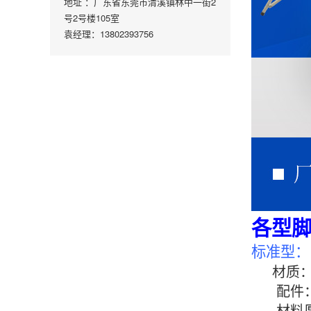
地址 ：广东省东莞市清溪镇林中一街2
号2号楼105室
袁经理：13802393756
各型
标准型：
材质
配件：