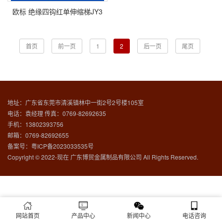
欧标 绝缘四钩红单伸缩梯JY3
首页
前一页
1
2
后一页
尾页
地址：广东省东莞市清溪镇林中一街2号2号楼105室
电话：袁经理 传真：0769-82692635
手机：13802393756
邮箱：0769-82692655
备案号：
粤ICP备2023033535号
Copyright © 2022-现在 广东博贸金属制品有限公司 All Rights Reserved.
网站首页
产品中心
新闻中心
电话咨询